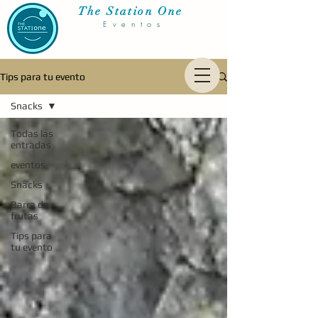
The Station One
Eventos
Tips para tu evento
Snacks
Todas las
entradas
eventos
Snacks
Barra de
frutas
Tips para
tu evento